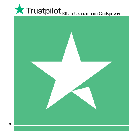
Elijah Uzuazomaro Godspower