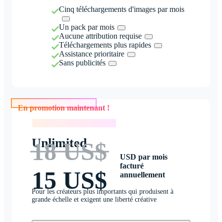
Cinq téléchargements d'images par mois
Un pack par mois
Aucune attribution requise
Téléchargements plus rapides
Assistance prioritaire
Sans publicités
En promotion maintenant !
En promotion maintenant !
Unlimited
18 US$
USD par mois
facturé
15 US$
annuellement
Pour les créateurs plus importants qui produisent à
grande échelle et exigent une liberté créative