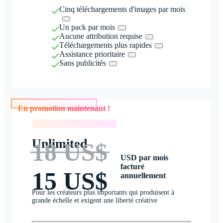
Cinq téléchargements d'images par mois
Un pack par mois
Aucune attribution requise
Téléchargements plus rapides
Assistance prioritaire
Sans publicités
En promotion maintenant !
En promotion maintenant !
Unlimited
18 US$
USD par mois
facturé
15 US$
annuellement
Pour les créateurs plus importants qui produisent à
grande échelle et exigent une liberté créative