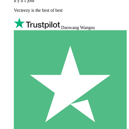
il y a 1 jour
Vecteezy is the best of best
Daowang Wangsu