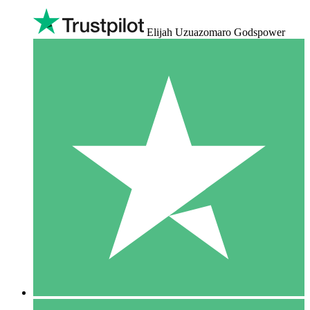
Elijah Uzuazomaro Godspower