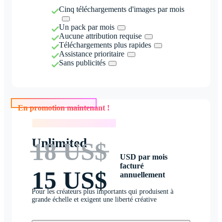
Cinq téléchargements d'images par mois
Un pack par mois
Aucune attribution requise
Téléchargements plus rapides
Assistance prioritaire
Sans publicités
En promotion maintenant !
En promotion maintenant !
Unlimited
18 US$
USD par mois
facturé
15 US$
annuellement
Pour les créateurs plus importants qui produisent à
grande échelle et exigent une liberté créative