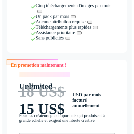
Cinq téléchargements d'images par mois
Un pack par mois
Aucune attribution requise
Téléchargements plus rapides
Assistance prioritaire
Sans publicités
En promotion maintenant !
En promotion maintenant !
Unlimited
18 US$
USD par mois
facturé
15 US$
annuellement
Pour les créateurs plus importants qui produisent à
grande échelle et exigent une liberté créative