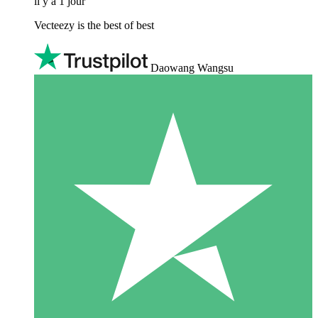
il y a 1 jour
Vecteezy is the best of best
Daowang Wangsu