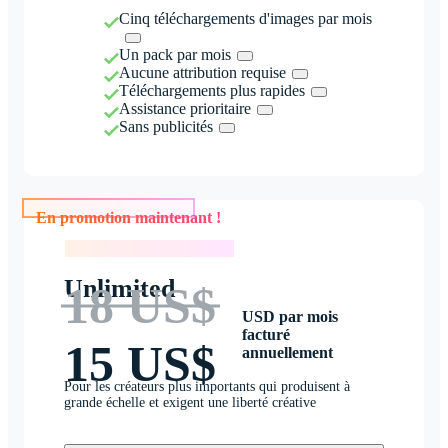
Cinq téléchargements d'images par mois
Un pack par mois
Aucune attribution requise
Téléchargements plus rapides
Assistance prioritaire
Sans publicités
En promotion maintenant !
En promotion maintenant !
Unlimited
18 US$
USD par mois
facturé
15 US$
annuellement
Pour les créateurs plus importants qui produisent à
grande échelle et exigent une liberté créative