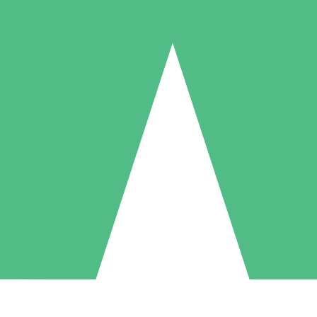
Packs de Crédits Individuels
 à l'utilisation avec des crédits de téléchargement. Sans engagement me
1 Téléchargement
5 Téléchargements
10 Téléchargement
10
15
20
US$
00
US$
00
US$
00