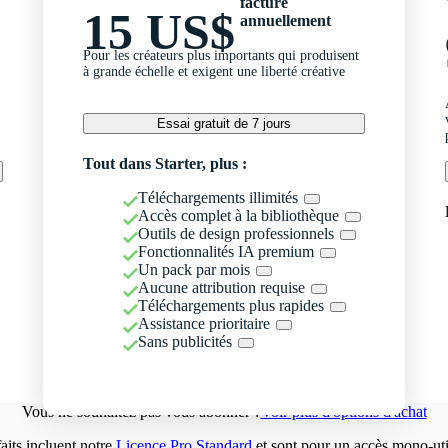
facturé
15 US$
annuellement
Pour les créateurs plus importants qui produisent
à grande échelle et exigent une liberté créative
Essai gratuit de 7 jours
Tout dans Starter, plus :
Téléchargements illimités
Accès complet à la bibliothèque
Outils de design professionnels
Fonctionnalités IA premium
Un pack par mois
Aucune attribution requise
Téléchargements plus rapides
Assistance prioritaire
Sans publicités
Vous ne souhaitez pas vous abonner ?
Voir plus d'options d'achat
aits incluent notre
Licence Pro Standard
et sont pour un accès mono-util