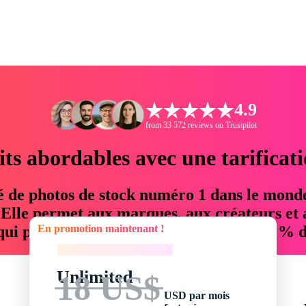
4.9
from 33 572 reviews on Trustpilot
its abordables avec une tarificat
é de photos de stock numéro 1 dans le mond
. Elle permet aux marques, aux créateurs et 
En promotion maintenant !
 qui permettent d'économiser jusqu'à 76 % d
En promotion maintenant !
Unlimited
18 US$
USD par mois