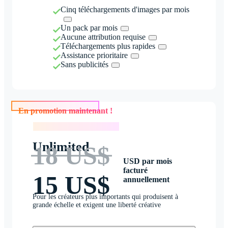
Cinq téléchargements d'images par mois
Un pack par mois
Aucune attribution requise
Téléchargements plus rapides
Assistance prioritaire
Sans publicités
En promotion maintenant !
En promotion maintenant !
Unlimited
18 US$
USD par mois
facturé
15 US$
annuellement
Pour les créateurs plus importants qui produisent à
grande échelle et exigent une liberté créative