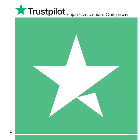
Elijah Uzuazomaro Godspower