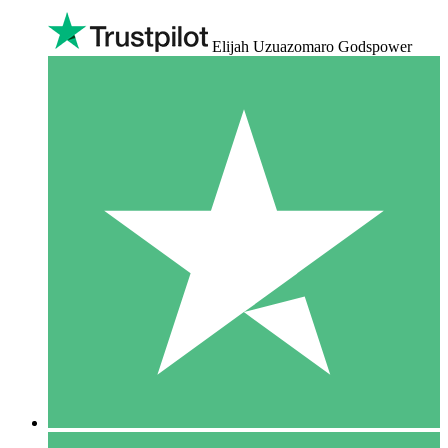
Elijah Uzuazomaro Godspower