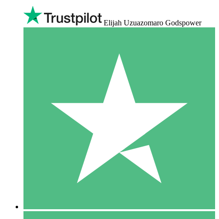
Elijah Uzuazomaro Godspower