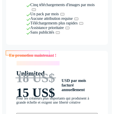
Cinq téléchargements d'images par mois
Un pack par mois
Aucune attribution requise
Téléchargements plus rapides
Assistance prioritaire
Sans publicités
En promotion maintenant !
En promotion maintenant !
Unlimited
18 US$
USD par mois
facturé
15 US$
annuellement
Pour les créateurs plus importants qui produisent à
grande échelle et exigent une liberté créative