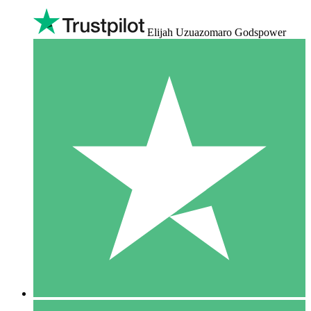
Elijah Uzuazomaro Godspower