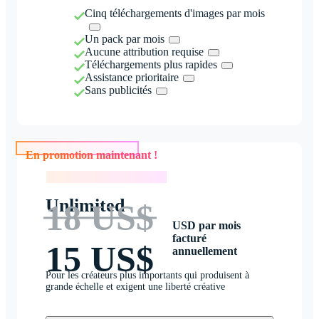
Cinq téléchargements d'images par mois
Un pack par mois
Aucune attribution requise
Téléchargements plus rapides
Assistance prioritaire
Sans publicités
En promotion maintenant !
En promotion maintenant !
Unlimited
18 US$
USD par mois
facturé
15 US$
annuellement
Pour les créateurs plus importants qui produisent à
grande échelle et exigent une liberté créative