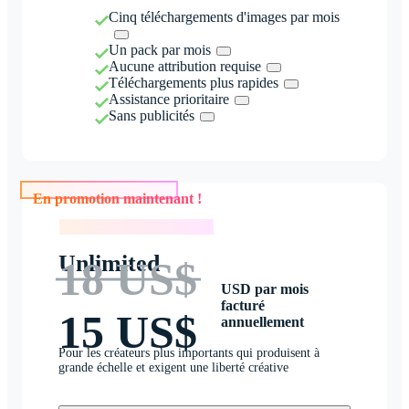
Cinq téléchargements d'images par mois
Un pack par mois
Aucune attribution requise
Téléchargements plus rapides
Assistance prioritaire
Sans publicités
En promotion maintenant !
En promotion maintenant !
Unlimited
18 US$
USD par mois
facturé
15 US$
annuellement
Pour les créateurs plus importants qui produisent à
grande échelle et exigent une liberté créative