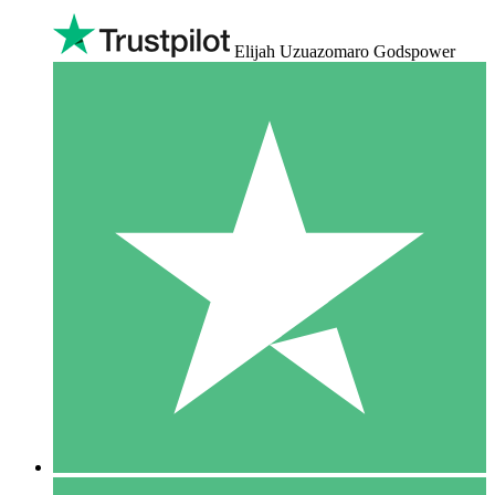
Elijah Uzuazomaro Godspower