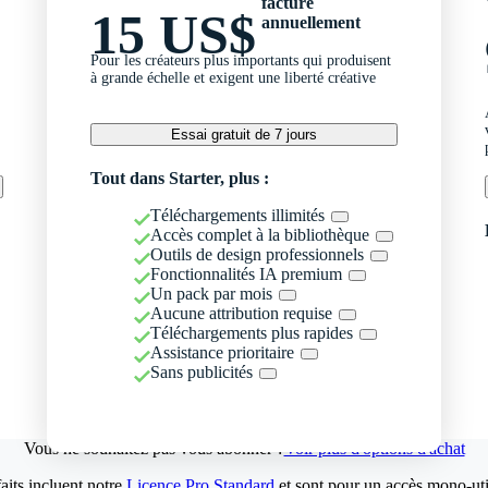
facturé
15 US$
annuellement
Pour les créateurs plus importants qui produisent
à grande échelle et exigent une liberté créative
Essai gratuit de 7 jours
Tout dans Starter, plus :
Téléchargements illimités
Accès complet à la bibliothèque
Outils de design professionnels
Fonctionnalités IA premium
Un pack par mois
Aucune attribution requise
Téléchargements plus rapides
Assistance prioritaire
Sans publicités
Vous ne souhaitez pas vous abonner ?
Voir plus d'options d'achat
aits incluent notre
Licence Pro Standard
et sont pour un accès mono-util