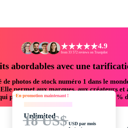
4.9
from 33 572 reviews on Trustpilot
its abordables avec une tarificat
é de photos de stock numéro 1 dans le mond
. Elle permet aux marques, aux créateurs et 
En promotion maintenant !
 qui permettent d'économiser jusqu'à 76 % d
En promotion maintenant !
Unlimited
18 US$
USD par mois