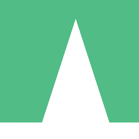
Packs de Crédits Individuels
 à l'utilisation avec des crédits de téléchargement. Sans engagement me
1 Téléchargement
5 Téléchargements
10 Téléchargement
10
15
20
US$
00
US$
00
US$
00