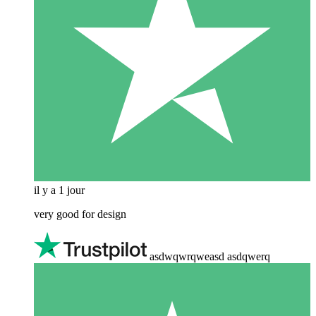
il y a 1 jour
very good for design
asdwqwrqweasd asdqwerq