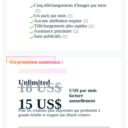
Cinq téléchargements d'images par mois
Un pack par mois
Aucune attribution requise
Téléchargements plus rapides
Assistance prioritaire
Sans publicités
En promotion maintenant !
En promotion maintenant !
Unlimited
18 US$
USD par mois
facturé
15 US$
annuellement
Pour les créateurs plus importants qui produisent à
grande échelle et exigent une liberté créative