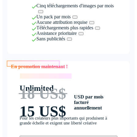
Cinq téléchargements d'images par mois
Un pack par mois
Aucune attribution requise
Téléchargements plus rapides
Assistance prioritaire
Sans publicités
En promotion maintenant !
En promotion maintenant !
Unlimited
18 US$
USD par mois
facturé
15 US$
annuellement
Pour les créateurs plus importants qui produisent à
grande échelle et exigent une liberté créative