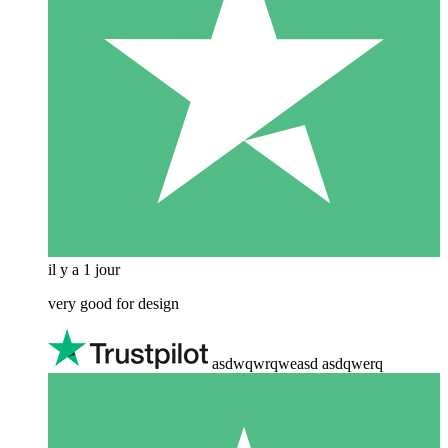
il y a 1 jour
very good for design
asdwqwrqweasd asdqwerq