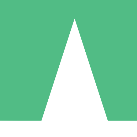
Packs de Crédits Individuels
 à l'utilisation avec des crédits de téléchargement. Sans engagement me
1 Téléchargement
5 Téléchargements
10 Téléchargement
10
15
20
US$
00
US$
00
US$
00