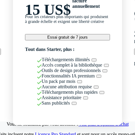
facturé
15 US$
annuellement
Pour les créateurs plus importants qui produisent
à grande échelle et exigent une liberté créative
Essai gratuit de 7 jours
Tout dans Starter, plus :
Téléchargements illimités
Accès complet à la bibliothèque
Outils de design professionnels
Fonctionnalités IA premium
Un pack par mois
Aucune attribution requise
Téléchargements plus rapides
Assistance prioritaire
Sans publicités
Vous ne souhaitez pas vous abonner ?
Voir plus d'options d'achat
aits incluent notre
Licence Pro Standard
et sont pour un accès mono-util