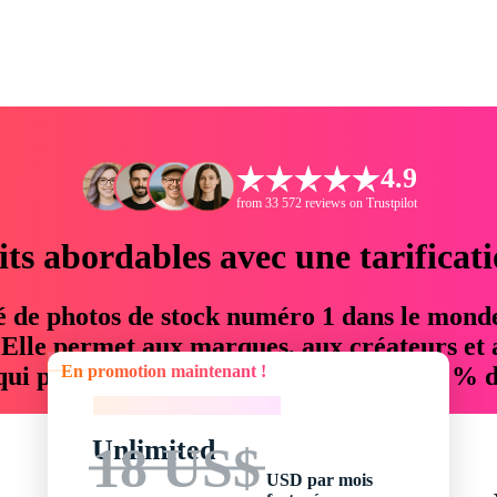
4.9
from 33 572 reviews on Trustpilot
its abordables avec une tarificat
é de photos de stock numéro 1 dans le mond
. Elle permet aux marques, aux créateurs et 
En promotion maintenant !
 qui permettent d'économiser jusqu'à 76 % d
En promotion maintenant !
Unlimited
18 US$
USD par mois