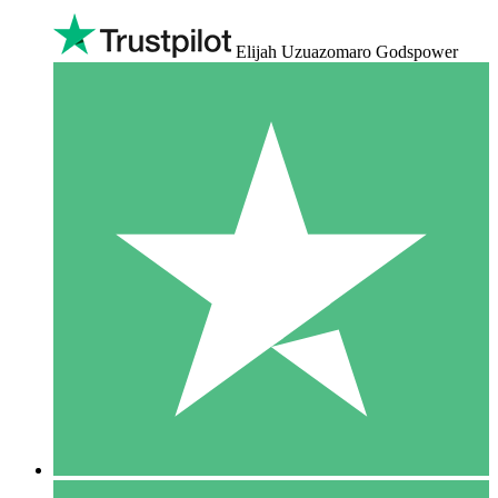
Elijah Uzuazomaro Godspower