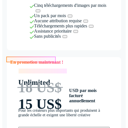
Cinq téléchargements d'images par mois
Un pack par mois
Aucune attribution requise
Téléchargements plus rapides
Assistance prioritaire
Sans publicités
En promotion maintenant !
En promotion maintenant !
Unlimited
18 US$
USD par mois
facturé
15 US$
annuellement
Pour les créateurs plus importants qui produisent à
grande échelle et exigent une liberté créative