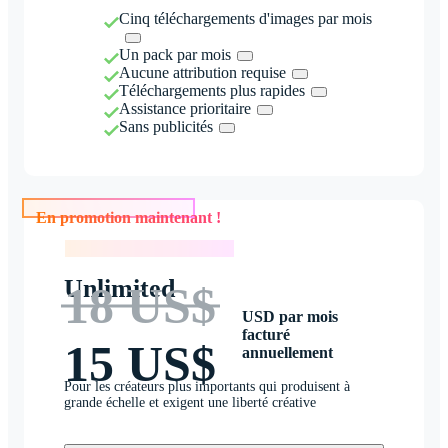
Cinq téléchargements d'images par mois
Un pack par mois
Aucune attribution requise
Téléchargements plus rapides
Assistance prioritaire
Sans publicités
En promotion maintenant !
En promotion maintenant !
Unlimited
18 US$
USD par mois
facturé
15 US$
annuellement
Pour les créateurs plus importants qui produisent à
grande échelle et exigent une liberté créative