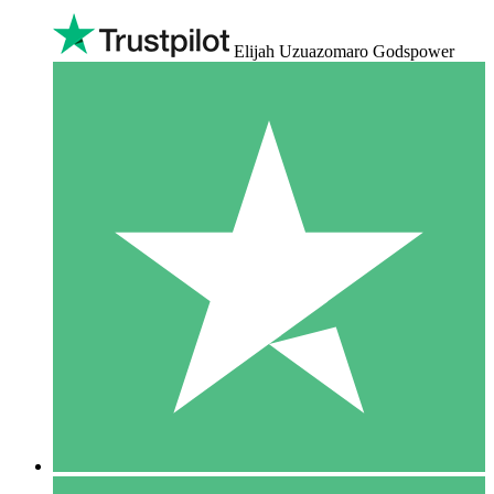
Elijah Uzuazomaro Godspower