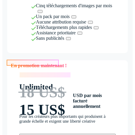
Cinq téléchargements d'images par mois
Un pack par mois
Aucune attribution requise
Téléchargements plus rapides
Assistance prioritaire
Sans publicités
En promotion maintenant !
En promotion maintenant !
Unlimited
18 US$
USD par mois
facturé
15 US$
annuellement
Pour les créateurs plus importants qui produisent à
grande échelle et exigent une liberté créative