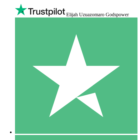
Elijah Uzuazomaro Godspower