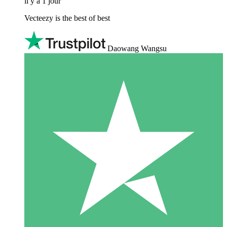
il y a 1 jour
Vecteezy is the best of best
Daowang Wangsu