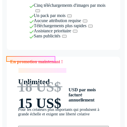
Cinq téléchargements d'images par mois
Un pack par mois
Aucune attribution requise
Téléchargements plus rapides
Assistance prioritaire
Sans publicités
En promotion maintenant !
En promotion maintenant !
Unlimited
18 US$
USD par mois
facturé
15 US$
annuellement
Pour les créateurs plus importants qui produisent à
grande échelle et exigent une liberté créative