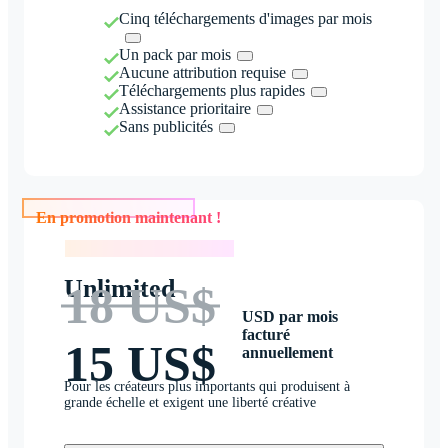
Cinq téléchargements d'images par mois
Un pack par mois
Aucune attribution requise
Téléchargements plus rapides
Assistance prioritaire
Sans publicités
En promotion maintenant !
En promotion maintenant !
Unlimited
18 US$
USD par mois
facturé
15 US$
annuellement
Pour les créateurs plus importants qui produisent à
grande échelle et exigent une liberté créative