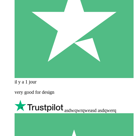
il y a 1 jour
very good for design
asdwqwrqweasd asdqwerq