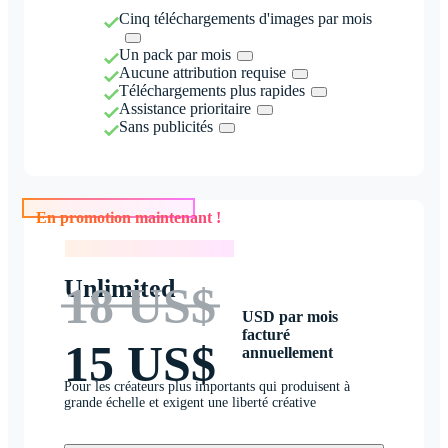
Cinq téléchargements d'images par mois
Un pack par mois
Aucune attribution requise
Téléchargements plus rapides
Assistance prioritaire
Sans publicités
En promotion maintenant !
En promotion maintenant !
Unlimited
18 US$
USD par mois
facturé
15 US$
annuellement
Pour les créateurs plus importants qui produisent à
grande échelle et exigent une liberté créative