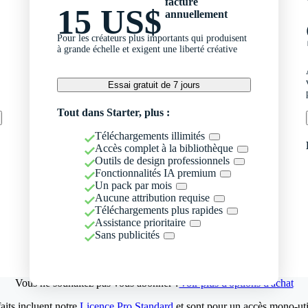
facturé
15 US$
annuellement
Pour les créateurs plus importants qui produisent
à grande échelle et exigent une liberté créative
Essai gratuit de 7 jours
Tout dans Starter, plus :
Téléchargements illimités
Accès complet à la bibliothèque
Outils de design professionnels
Fonctionnalités IA premium
Un pack par mois
Aucune attribution requise
Téléchargements plus rapides
Assistance prioritaire
Sans publicités
Vous ne souhaitez pas vous abonner ?
Voir plus d'options d'achat
aits incluent notre
Licence Pro Standard
et sont pour un accès mono-util