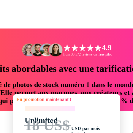
4.9
from 33 572 reviews on Trustpilot
its abordables avec une tarificat
é de photos de stock numéro 1 dans le mond
. Elle permet aux marques, aux créateurs et 
En promotion maintenant !
 qui permettent d'économiser jusqu'à 76 % d
En promotion maintenant !
Unlimited
18 US$
USD par mois