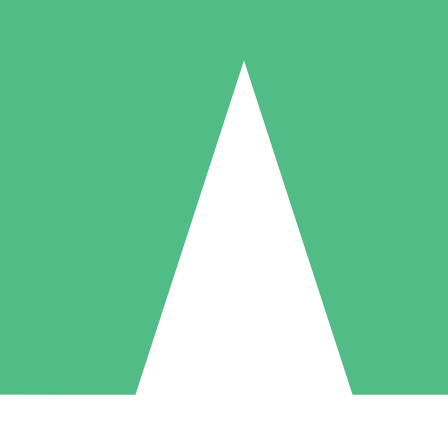
Packs de Crédits Individuels
 à l'utilisation avec des crédits de téléchargement. Sans engagement me
1 Téléchargement
5 Téléchargements
10 Téléchargement
10
15
20
US$
00
US$
00
US$
00