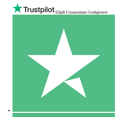
Elijah Uzuazomaro Godspower