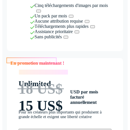
Cinq téléchargements d'images par mois
Un pack par mois
Aucune attribution requise
Téléchargements plus rapides
Assistance prioritaire
Sans publicités
En promotion maintenant !
En promotion maintenant !
Unlimited
18 US$
USD par mois
facturé
15 US$
annuellement
Pour les créateurs plus importants qui produisent à
grande échelle et exigent une liberté créative