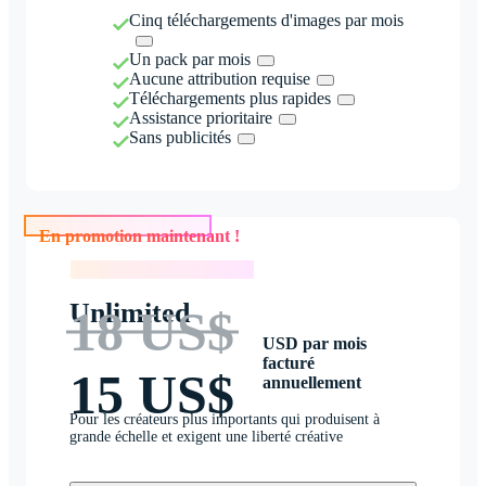
Cinq téléchargements d'images par mois
Un pack par mois
Aucune attribution requise
Téléchargements plus rapides
Assistance prioritaire
Sans publicités
En promotion maintenant !
En promotion maintenant !
Unlimited
18 US$
USD par mois
facturé
15 US$
annuellement
Pour les créateurs plus importants qui produisent à
grande échelle et exigent une liberté créative