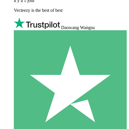
il y a 1 jour
Vecteezy is the best of best
Daowang Wangsu