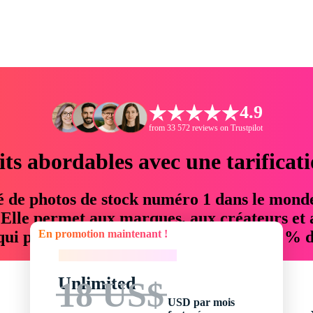
4.9
from 33 572 reviews on Trustpilot
its abordables avec une tarificat
é de photos de stock numéro 1 dans le mond
. Elle permet aux marques, aux créateurs et 
En promotion maintenant !
 qui permettent d'économiser jusqu'à 76 % d
En promotion maintenant !
Unlimited
18 US$
USD par mois