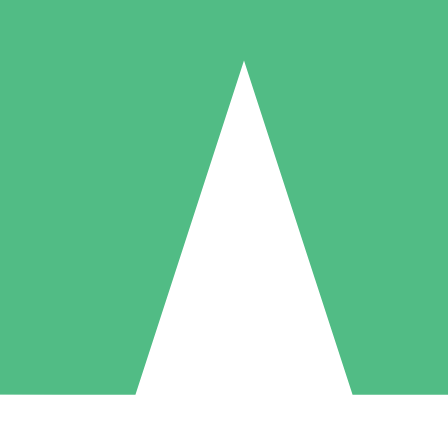
Packs de Crédits Individuels
 à l'utilisation avec des crédits de téléchargement. Sans engagement me
1 Téléchargement
5 Téléchargements
10 Téléchargement
10
15
20
US$
00
US$
00
US$
00