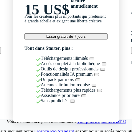
facturé
15 US$
annuellement
Pour les créateurs plus importants qui produisent
à grande échelle et exigent une liberté créative
Essai gratuit de 7 jours
Tout dans Starter, plus :
Téléchargements illimités
Accès complet à la bibliothèque
Outils de design professionnels
Fonctionnalités IA premium
Un pack par mois
Aucune attribution requise
Téléchargements plus rapides
Assistance prioritaire
Sans publicités
Vous ne souhaitez pas vous abonner ?
Voir plus d'options d'achat
aits incluent notre
Licence Pro Standard
et sont pour un accès mono-util