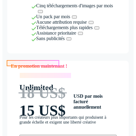
Cinq téléchargements d'images par mois
Un pack par mois
Aucune attribution requise
Téléchargements plus rapides
Assistance prioritaire
Sans publicités
En promotion maintenant !
En promotion maintenant !
Unlimited
18 US$
USD par mois
facturé
15 US$
annuellement
Pour les créateurs plus importants qui produisent à
grande échelle et exigent une liberté créative