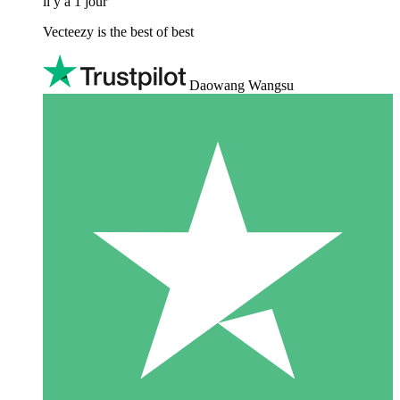
il y a 1 jour
Vecteezy is the best of best
Daowang Wangsu