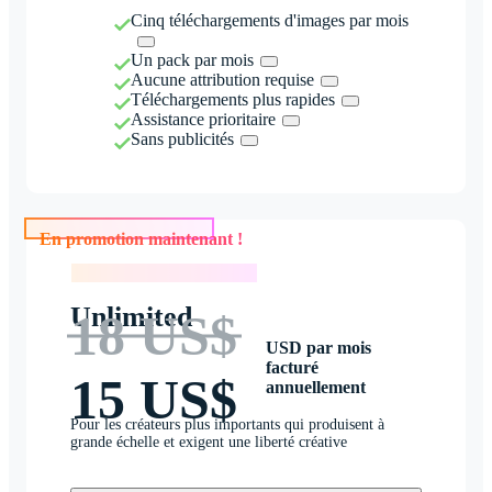
Cinq téléchargements d'images par mois
Un pack par mois
Aucune attribution requise
Téléchargements plus rapides
Assistance prioritaire
Sans publicités
En promotion maintenant !
En promotion maintenant !
Unlimited
18 US$
USD par mois
facturé
15 US$
annuellement
Pour les créateurs plus importants qui produisent à
grande échelle et exigent une liberté créative