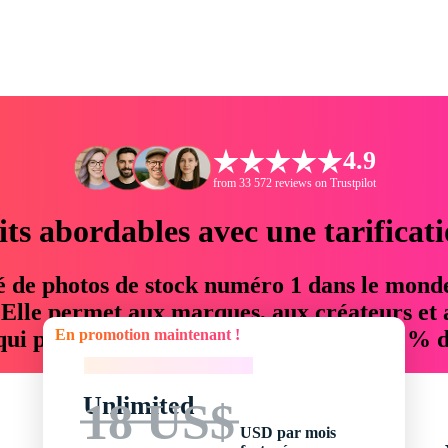
4.9
from 33 572 reviews on Trustpilot
its abordables avec une tarificat
é de photos de stock numéro 1 dans le mond
. Elle permet aux marques, aux créateurs et 
En promotion maintenant !
 qui permettent d'économiser jusqu'à 76 % d
En promotion maintenant !
Unlimited
18 US$
USD par mois