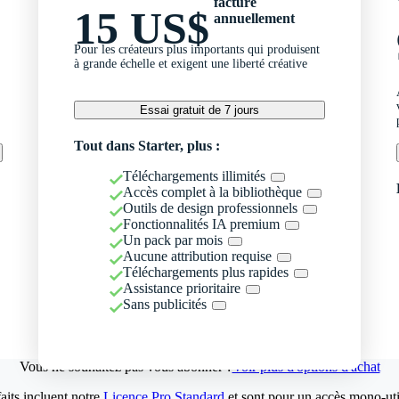
facturé
15 US$
annuellement
Pour les créateurs plus importants qui produisent
à grande échelle et exigent une liberté créative
Essai gratuit de 7 jours
Tout dans Starter, plus :
Téléchargements illimités
Accès complet à la bibliothèque
Outils de design professionnels
Fonctionnalités IA premium
Un pack par mois
Aucune attribution requise
Téléchargements plus rapides
Assistance prioritaire
Sans publicités
Vous ne souhaitez pas vous abonner ?
Voir plus d'options d'achat
aits incluent notre
Licence Pro Standard
et sont pour un accès mono-util