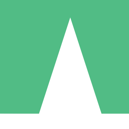
Packs de Crédits Individuels
 à l'utilisation avec des crédits de téléchargement. Sans engagement me
1 Téléchargement
5 Téléchargements
10 Téléchargement
10
15
20
US$
00
US$
00
US$
00