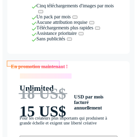
Cinq téléchargements d'images par mois
Un pack par mois
Aucune attribution requise
Téléchargements plus rapides
Assistance prioritaire
Sans publicités
En promotion maintenant !
En promotion maintenant !
Unlimited
18 US$
USD par mois
facturé
15 US$
annuellement
Pour les créateurs plus importants qui produisent à
grande échelle et exigent une liberté créative