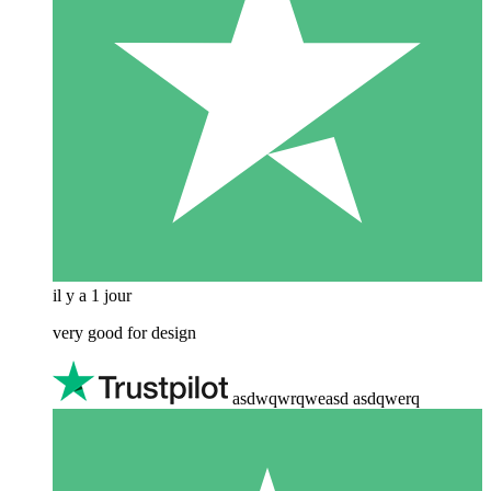
il y a 1 jour
very good for design
asdwqwrqweasd asdqwerq