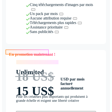
Cinq téléchargements d'images par mois
Un pack par mois
Aucune attribution requise
Téléchargements plus rapides
Assistance prioritaire
Sans publicités
En promotion maintenant !
En promotion maintenant !
Unlimited
18 US$
USD par mois
facturé
15 US$
annuellement
Pour les créateurs plus importants qui produisent à
grande échelle et exigent une liberté créative