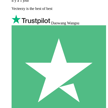
il y a 1 jour
Vecteezy is the best of best
Daowang Wangsu