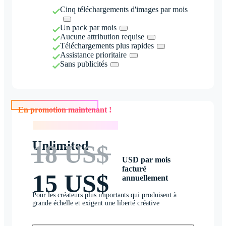
Cinq téléchargements d'images par mois
Un pack par mois
Aucune attribution requise
Téléchargements plus rapides
Assistance prioritaire
Sans publicités
En promotion maintenant !
En promotion maintenant !
Unlimited
18 US$
USD par mois
facturé
15 US$
annuellement
Pour les créateurs plus importants qui produisent à
grande échelle et exigent une liberté créative