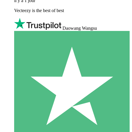
il y a 1 jour
Vecteezy is the best of best
Daowang Wangsu