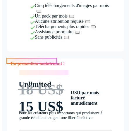
Cinq téléchargements d'images par mois
Un pack par mois
Aucune attribution requise
Téléchargements plus rapides
Assistance prioritaire
Sans publicités
En promotion maintenant !
En promotion maintenant !
Unlimited
18 US$
USD par mois
facturé
15 US$
annuellement
Pour les créateurs plus importants qui produisent à
grande échelle et exigent une liberté créative