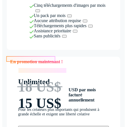
Cinq téléchargements d'images par mois
Un pack par mois
Aucune attribution requise
Téléchargements plus rapides
Assistance prioritaire
Sans publicités
En promotion maintenant !
En promotion maintenant !
Unlimited
18 US$
USD par mois
facturé
15 US$
annuellement
Pour les créateurs plus importants qui produisent à
grande échelle et exigent une liberté créative