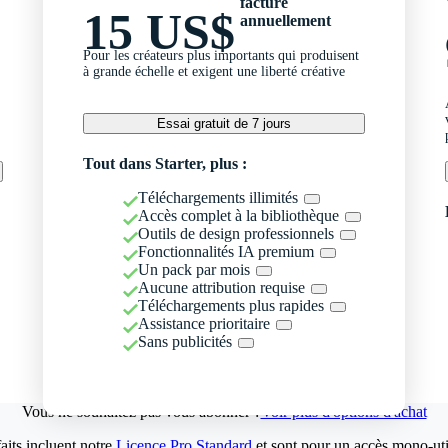
facturé
15 US$
annuellement
Pour les créateurs plus importants qui produisent
à grande échelle et exigent une liberté créative
Essai gratuit de 7 jours
Tout dans Starter, plus :
Téléchargements illimités
Accès complet à la bibliothèque
Outils de design professionnels
Fonctionnalités IA premium
Un pack par mois
Aucune attribution requise
Téléchargements plus rapides
Assistance prioritaire
Sans publicités
Vous ne souhaitez pas vous abonner ?
Voir plus d'options d'achat
aits incluent notre
Licence Pro Standard
et sont pour un accès mono-util