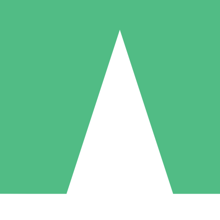
Packs de Crédits Individuels
 à l'utilisation avec des crédits de téléchargement. Sans engagement me
1 Téléchargement
5 Téléchargements
10 Téléchargement
10
15
20
US$
00
US$
00
US$
00