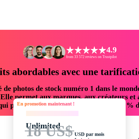
4.9
from 33 572 reviews on Trustpilot
its abordables avec une tarificat
é de photos de stock numéro 1 dans le mond
. Elle permet aux marques, aux créateurs et 
En promotion maintenant !
 qui permettent d'économiser jusqu'à 76 % d
En promotion maintenant !
Unlimited
18 US$
USD par mois