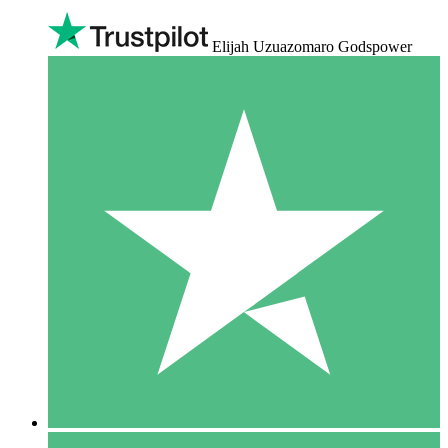
Elijah Uzuazomaro Godspower