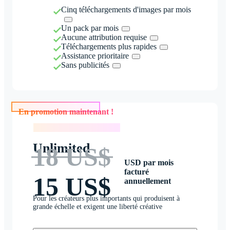
Cinq téléchargements d'images par mois
Un pack par mois
Aucune attribution requise
Téléchargements plus rapides
Assistance prioritaire
Sans publicités
En promotion maintenant !
En promotion maintenant !
Unlimited
18 US$
USD par mois
facturé
15 US$
annuellement
Pour les créateurs plus importants qui produisent à
grande échelle et exigent une liberté créative