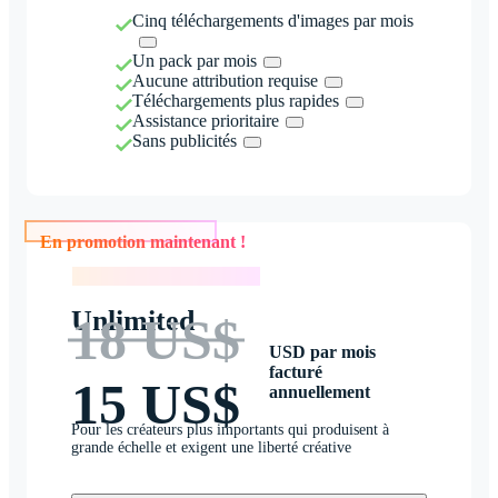
Cinq téléchargements d'images par mois
Un pack par mois
Aucune attribution requise
Téléchargements plus rapides
Assistance prioritaire
Sans publicités
En promotion maintenant !
En promotion maintenant !
Unlimited
18 US$
USD par mois
facturé
15 US$
annuellement
Pour les créateurs plus importants qui produisent à
grande échelle et exigent une liberté créative