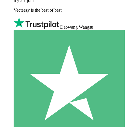
il y a 1 jour
Vecteezy is the best of best
Daowang Wangsu