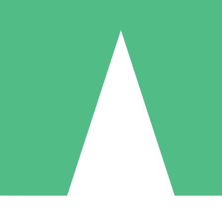
Packs de Crédits Individuels
 à l'utilisation avec des crédits de téléchargement. Sans engagement me
1 Téléchargement
5 Téléchargements
10 Téléchargement
10
15
20
US$
00
US$
00
US$
00