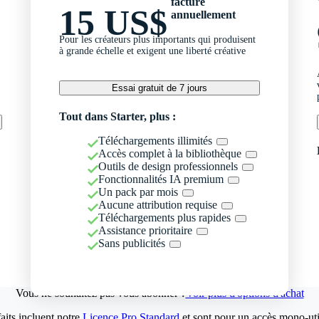
facturé
15 US$
annuellement
Pour les créateurs plus importants qui produisent
à grande échelle et exigent une liberté créative
Essai gratuit de 7 jours
Tout dans Starter, plus :
Téléchargements illimités
Accès complet à la bibliothèque
Outils de design professionnels
Fonctionnalités IA premium
Un pack par mois
Aucune attribution requise
Téléchargements plus rapides
Assistance prioritaire
Sans publicités
Vous ne souhaitez pas vous abonner ?
Voir plus d'options d'achat
aits incluent notre
Licence Pro Standard
et sont pour un accès mono-util