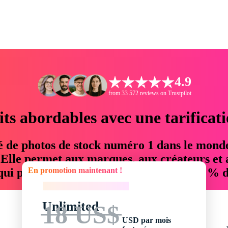
4.9
from 33 572 reviews on Trustpilot
its abordables avec une tarificat
é de photos de stock numéro 1 dans le mond
. Elle permet aux marques, aux créateurs et 
En promotion maintenant !
 qui permettent d'économiser jusqu'à 76 % d
En promotion maintenant !
Unlimited
18 US$
USD par mois