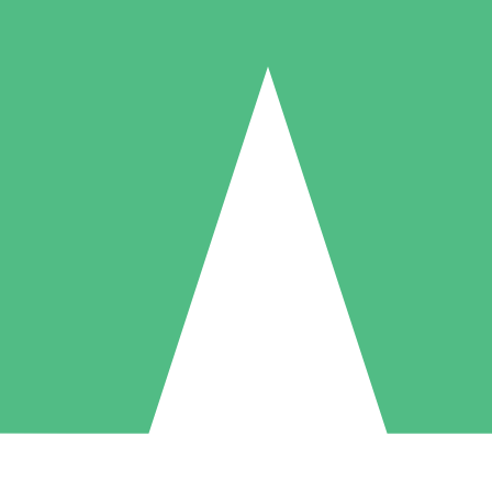
Packs de Crédits Individuels
 à l'utilisation avec des crédits de téléchargement. Sans engagement me
1 Téléchargement
5 Téléchargements
10 Téléchargement
10
15
20
US$
00
US$
00
US$
00