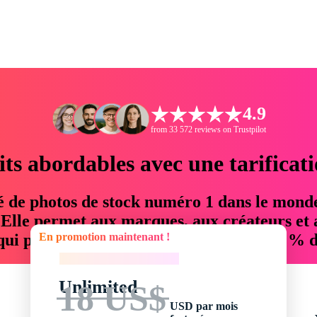
4.9
from 33 572 reviews on Trustpilot
its abordables avec une tarificat
é de photos de stock numéro 1 dans le mond
. Elle permet aux marques, aux créateurs et 
En promotion maintenant !
 qui permettent d'économiser jusqu'à 76 % d
En promotion maintenant !
Unlimited
18 US$
USD par mois