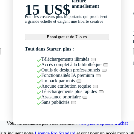
facturé
15 US$
annuellement
Pour les créateurs plus importants qui produisent
à grande échelle et exigent une liberté créative
Essai gratuit de 7 jours
Tout dans Starter, plus :
Téléchargements illimités
Accès complet à la bibliothèque
Outils de design professionnels
Fonctionnalités IA premium
Un pack par mois
Aucune attribution requise
Téléchargements plus rapides
Assistance prioritaire
Sans publicités
Vous ne souhaitez pas vous abonner ?
Voir plus d'options d'achat
aits incluent notre
Licence Pro Standard
et sont pour un accès mono-util