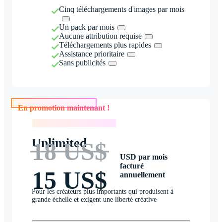
Cinq téléchargements d'images par mois
Un pack par mois
Aucune attribution requise
Téléchargements plus rapides
Assistance prioritaire
Sans publicités
En promotion maintenant !
En promotion maintenant !
Unlimited
18 US$
USD par mois
facturé
15 US$
annuellement
Pour les créateurs plus importants qui produisent à
grande échelle et exigent une liberté créative