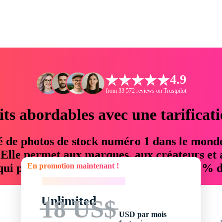
4.9
from 33 572 reviews on Trustpilot
its abordables avec une tarificat
é de photos de stock numéro 1 dans le mond
. Elle permet aux marques, aux créateurs et 
En promotion maintenant !
 qui permettent d'économiser jusqu'à 76 % d
En promotion maintenant !
Unlimited
18 US$
USD par mois