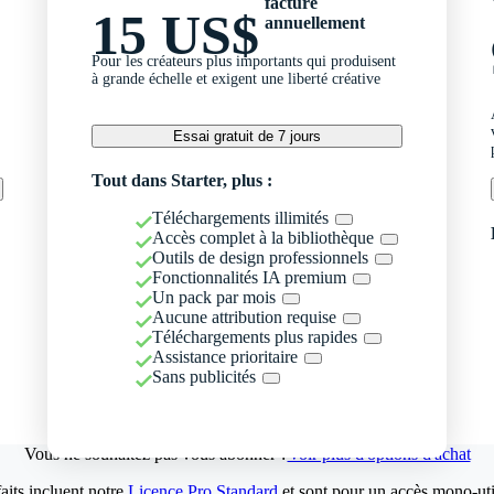
facturé
15 US$
annuellement
Pour les créateurs plus importants qui produisent
à grande échelle et exigent une liberté créative
Essai gratuit de 7 jours
Tout dans Starter, plus :
Téléchargements illimités
Accès complet à la bibliothèque
Outils de design professionnels
Fonctionnalités IA premium
Un pack par mois
Aucune attribution requise
Téléchargements plus rapides
Assistance prioritaire
Sans publicités
Vous ne souhaitez pas vous abonner ?
Voir plus d'options d'achat
aits incluent notre
Licence Pro Standard
et sont pour un accès mono-util