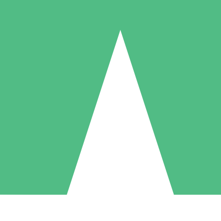
Packs de Crédits Individuels
 à l'utilisation avec des crédits de téléchargement. Sans engagement me
1 Téléchargement
5 Téléchargements
10 Téléchargement
10
15
20
US$
00
US$
00
US$
00