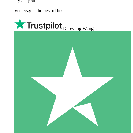
il y a 1 jour
Vecteezy is the best of best
Daowang Wangsu