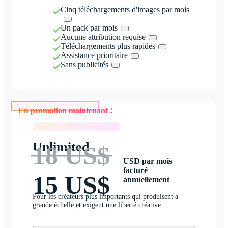
Cinq téléchargements d'images par mois
Un pack par mois
Aucune attribution requise
Téléchargements plus rapides
Assistance prioritaire
Sans publicités
En promotion maintenant !
En promotion maintenant !
Unlimited
18 US$
USD par mois
facturé
15 US$
annuellement
Pour les créateurs plus importants qui produisent à
grande échelle et exigent une liberté créative