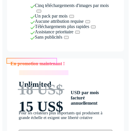
Cinq téléchargements d'images par mois
Un pack par mois
Aucune attribution requise
Téléchargements plus rapides
Assistance prioritaire
Sans publicités
En promotion maintenant !
En promotion maintenant !
Unlimited
18 US$
USD par mois
facturé
15 US$
annuellement
Pour les créateurs plus importants qui produisent à
grande échelle et exigent une liberté créative