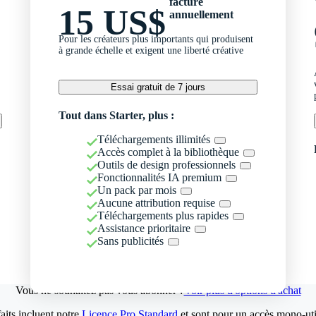
facturé
15 US$
annuellement
Pour les créateurs plus importants qui produisent
à grande échelle et exigent une liberté créative
Essai gratuit de 7 jours
Tout dans Starter, plus :
Téléchargements illimités
Accès complet à la bibliothèque
Outils de design professionnels
Fonctionnalités IA premium
Un pack par mois
Aucune attribution requise
Téléchargements plus rapides
Assistance prioritaire
Sans publicités
Vous ne souhaitez pas vous abonner ?
Voir plus d'options d'achat
aits incluent notre
Licence Pro Standard
et sont pour un accès mono-util