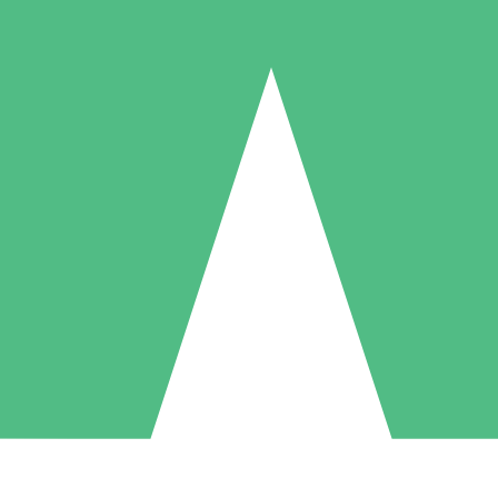
Packs de Crédits Individuels
 à l'utilisation avec des crédits de téléchargement. Sans engagement me
1 Téléchargement
5 Téléchargements
10 Téléchargement
10
15
20
US$
00
US$
00
US$
00