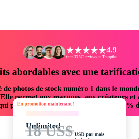
4.9
from 33 572 reviews on Trustpilot
its abordables avec une tarificat
é de photos de stock numéro 1 dans le mond
. Elle permet aux marques, aux créateurs et 
En promotion maintenant !
 qui permettent d'économiser jusqu'à 76 % d
En promotion maintenant !
Unlimited
18 US$
USD par mois