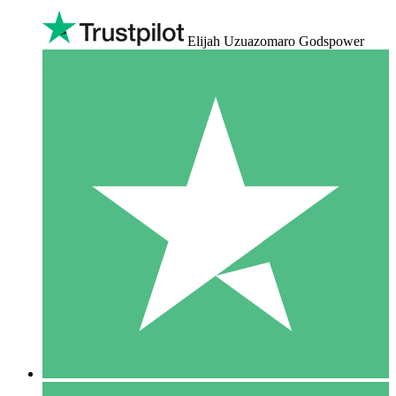
Elijah Uzuazomaro Godspower