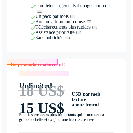
Cinq téléchargements d'images par mois
Un pack par mois
Aucune attribution requise
Téléchargements plus rapides
Assistance prioritaire
Sans publicités
En promotion maintenant !
En promotion maintenant !
Unlimited
18 US$
USD par mois
facturé
15 US$
annuellement
Pour les créateurs plus importants qui produisent à
grande échelle et exigent une liberté créative