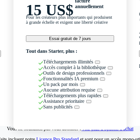
facturé
15 US$
annuellement
Pour les créateurs plus importants qui produisent
à grande échelle et exigent une liberté créative
Essai gratuit de 7 jours
Tout dans Starter, plus :
Téléchargements illimités
Accès complet à la bibliothèque
Outils de design professionnels
Fonctionnalités IA premium
Un pack par mois
Aucune attribution requise
Téléchargements plus rapides
Assistance prioritaire
Sans publicités
Vous ne souhaitez pas vous abonner ?
Voir plus d'options d'achat
aits incluent notre
Licence Pro Standard
et sont pour un accès mono-util