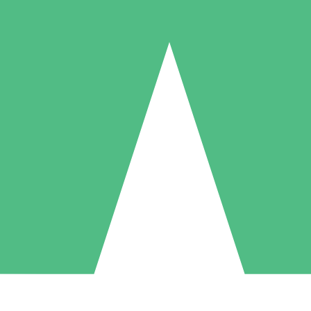
Packs de Crédits Individuels
 à l'utilisation avec des crédits de téléchargement. Sans engagement me
1 Téléchargement
5 Téléchargements
10 Téléchargement
10
15
20
US$
00
US$
00
US$
00