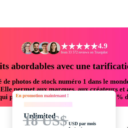
4.9
from 33 572 reviews on Trustpilot
its abordables avec une tarificat
é de photos de stock numéro 1 dans le mond
. Elle permet aux marques, aux créateurs et 
En promotion maintenant !
 qui permettent d'économiser jusqu'à 76 % d
En promotion maintenant !
Unlimited
18 US$
USD par mois