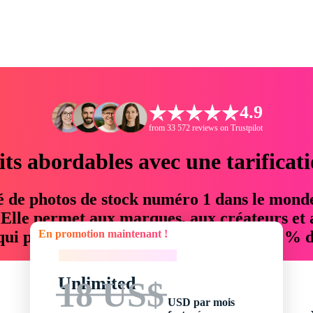
4.9
from 33 572 reviews on Trustpilot
its abordables avec une tarificat
é de photos de stock numéro 1 dans le mond
. Elle permet aux marques, aux créateurs et 
En promotion maintenant !
 qui permettent d'économiser jusqu'à 76 % d
En promotion maintenant !
Unlimited
18 US$
USD par mois