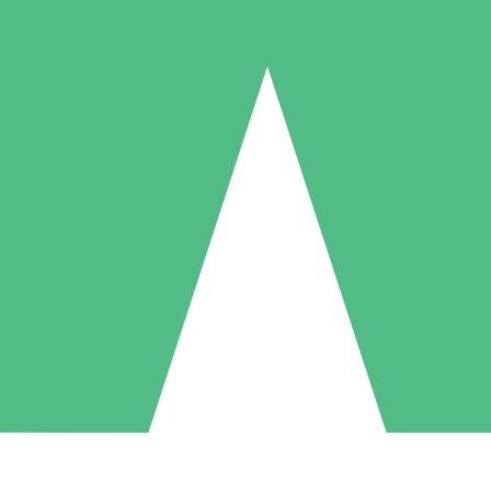
Packs de Crédits Individuels
 à l'utilisation avec des crédits de téléchargement. Sans engagement me
1 Téléchargement
5 Téléchargements
10 Téléchargement
10
15
20
US$
00
US$
00
US$
00