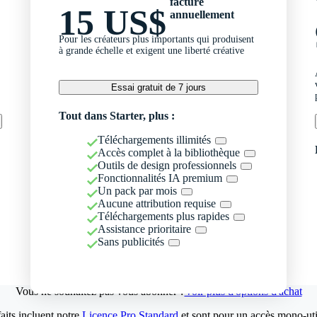
facturé
15 US$
annuellement
Pour les créateurs plus importants qui produisent
à grande échelle et exigent une liberté créative
Essai gratuit de 7 jours
Tout dans Starter, plus :
Téléchargements illimités
Accès complet à la bibliothèque
Outils de design professionnels
Fonctionnalités IA premium
Un pack par mois
Aucune attribution requise
Téléchargements plus rapides
Assistance prioritaire
Sans publicités
Vous ne souhaitez pas vous abonner ?
Voir plus d'options d'achat
aits incluent notre
Licence Pro Standard
et sont pour un accès mono-util