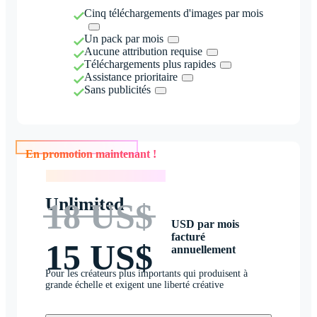
Cinq téléchargements d'images par mois
Un pack par mois
Aucune attribution requise
Téléchargements plus rapides
Assistance prioritaire
Sans publicités
En promotion maintenant !
En promotion maintenant !
Unlimited
18 US$
USD par mois
facturé
15 US$
annuellement
Pour les créateurs plus importants qui produisent à
grande échelle et exigent une liberté créative