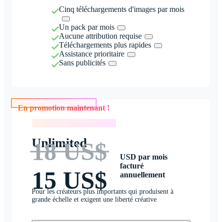
Cinq téléchargements d'images par mois
Un pack par mois
Aucune attribution requise
Téléchargements plus rapides
Assistance prioritaire
Sans publicités
En promotion maintenant !
En promotion maintenant !
Unlimited
18 US$
USD par mois
facturé
15 US$
annuellement
Pour les créateurs plus importants qui produisent à
grande échelle et exigent une liberté créative