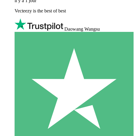
il y a 1 jour
Vecteezy is the best of best
Daowang Wangsu