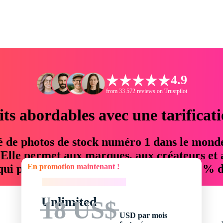
4.9
from 33 572 reviews on Trustpilot
its abordables avec une tarificat
é de photos de stock numéro 1 dans le mond
. Elle permet aux marques, aux créateurs et 
En promotion maintenant !
 qui permettent d'économiser jusqu'à 76 % d
En promotion maintenant !
Unlimited
18 US$
USD par mois