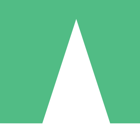
Packs de Crédits Individuels
 à l'utilisation avec des crédits de téléchargement. Sans engagement me
1 Téléchargement
5 Téléchargements
10 Téléchargement
10
15
20
US$
00
US$
00
US$
00