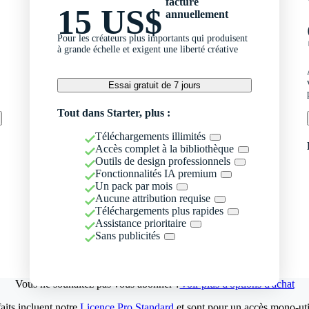
facturé
15 US$
annuellement
Pour les créateurs plus importants qui produisent
à grande échelle et exigent une liberté créative
Essai gratuit de 7 jours
Tout dans Starter, plus :
Téléchargements illimités
Accès complet à la bibliothèque
Outils de design professionnels
Fonctionnalités IA premium
Un pack par mois
Aucune attribution requise
Téléchargements plus rapides
Assistance prioritaire
Sans publicités
Vous ne souhaitez pas vous abonner ?
Voir plus d'options d'achat
aits incluent notre
Licence Pro Standard
et sont pour un accès mono-util