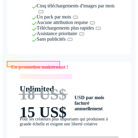
Cinq téléchargements d'images par mois
Un pack par mois
Aucune attribution requise
Téléchargements plus rapides
Assistance prioritaire
Sans publicités
En promotion maintenant !
En promotion maintenant !
Unlimited
18 US$
USD par mois
facturé
15 US$
annuellement
Pour les créateurs plus importants qui produisent à
grande échelle et exigent une liberté créative